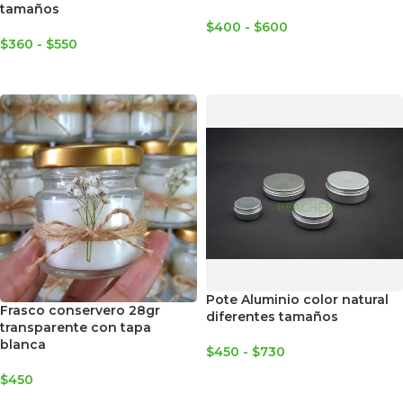
tamaños
$
400
-
$
600
$
360
-
$
550
SELECCIONAR OPCIONES
SELECCIONAR OPCIONES
Pote Aluminio color natural
Frasco conservero 28gr
diferentes tamaños
transparente con tapa
blanca
$
450
-
$
730
SELECCIONAR OPCIONES
$
450