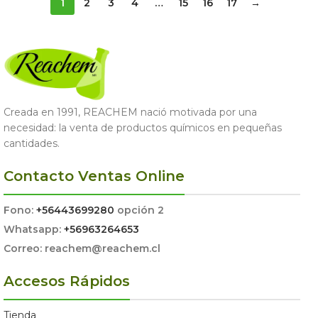
1
2
3
4
…
15
16
17
→
Creada en 1991, REACHEM nació motivada por una
necesidad: la venta de productos químicos en pequeñas
cantidades.
Contacto Ventas Online
Fono:
+56443699280
opción 2
Whatsapp:
+56963264653
Correo: reachem@reachem.cl
Accesos Rápidos
Tienda