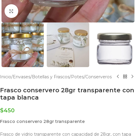
Click to enlarge
Inicio
/
Envases
/
Botellas y Frascos
/
Potes
/
Conserveros
Frasco conservero 28gr transparente con
tapa blanca
$
450
Frasco conservero 28gr transparente
Frasco de vidrio transparente con capacidad de 28gr, con tapa