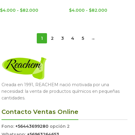
$
4.000
-
$
82.000
$
4.000
-
$
82.000
SELECCIONAR OPCIONES
SELECCIONAR OPCIONES
1
2
3
4
5
→
Creada en 1991, REACHEM nació motivada por una
necesidad: la venta de productos químicos en pequeñas
cantidades.
Contacto Ventas Online
Fono:
+56443699280
opción 2
Whatsapp:
+56963264653