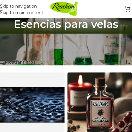
Skip to navigation
Skip to main content
Esencias para velas
Inicio
/
Ingredientes y Materias Primas
/
Esencias
/
Esencias para velas
Mostrando 1–12 de 60 resultados
Mostrar filtros