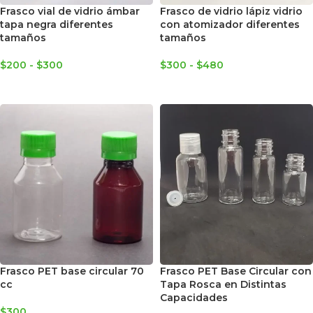
Frasco vial de vidrio ámbar
Frasco de vidrio lápiz vidrio
tapa negra diferentes
con atomizador diferentes
tamaños
tamaños
$
200
-
$
300
$
300
-
$
480
SELECCIONAR OPCIONES
SELECCIONAR OPCIONES
Frasco PET base circular 70
Frasco PET Base Circular con
cc
Tapa Rosca en Distintas
Capacidades
$
300