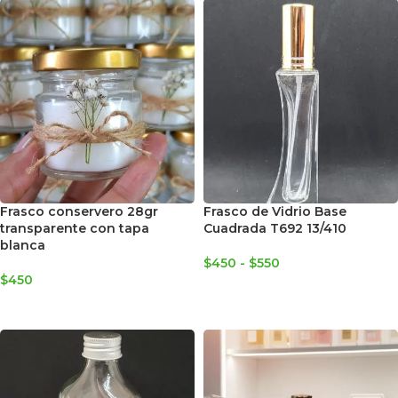
Frasco conservero 28gr
Frasco de Vidrio Base
transparente con tapa
Cuadrada T692 13/410
blanca
$
450
-
$
550
$
450
SELECCIONAR OPCIONES
AGREGAR AL CARRITO