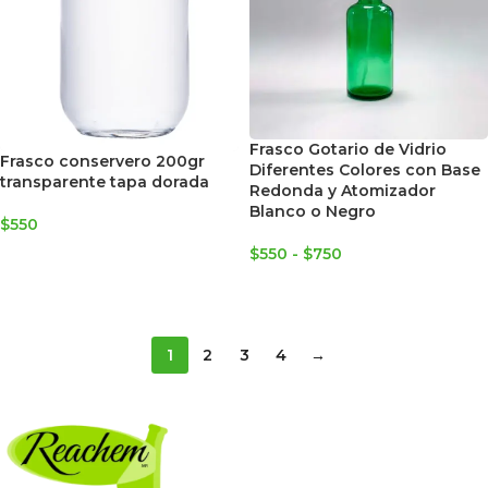
Frasco Gotario de Vidrio
Frasco conservero 200gr
Diferentes Colores con Base
transparente tapa dorada
Redonda y Atomizador
Blanco o Negro
$
550
$
550
-
$
750
AGREGAR AL CARRITO
SELECCIONAR OPCIONES
1
2
3
4
→