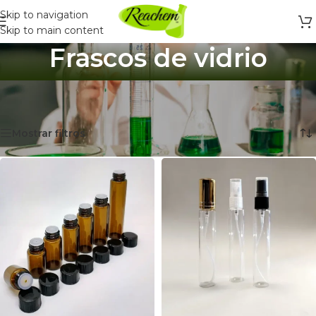
Skip to navigation
Skip to main content
Frascos de vidrio
Inicio
/
Envases
/
Botellas y Frascos
/
Frascos de vidrio
Mostrando 1–12 de 48 resultados
Mostrar filtros