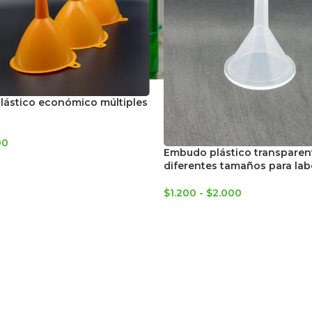
ástico económico múltiples
00
Embudo plástico transparen
diferentes tamaños para lab
$
1.200
-
$
2.000