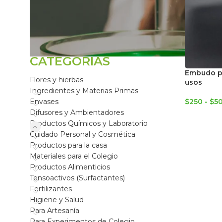
FILTRAR POR
CATEGORÍAS
Embudo pl
Flores y hierbas
usos
Ingredientes y Materias Primas
$
250
-
$
5
Envases
Difusores y Ambientadores
Productos Químicos y Laboratorio
Cuidado Personal y Cosmética
Productos para la casa
Materiales para el Colegio
Productos Alimenticios
Tensoactivos (Surfactantes)
Fertilizantes
Higiene y Salud
Para Artesanía
Para Experimentos de Colegio