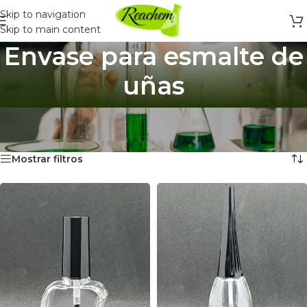
Skip to navigation
Skip to main content
Envase para esmalte de
uñas
Inicio
/
Para Guardar Productos
/
Envase para esmalte de uñas
Mostrando 2 resultados
Mostrar filtros