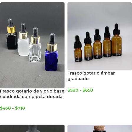
Frasco gotario ámbar
graduado
$
580
-
$
650
Frasco gotario de vidrio base
cuadrada con pipeta dorada
SELECCIONAR OPCIONES
$
450
-
$
710
SELECCIONAR OPCIONES