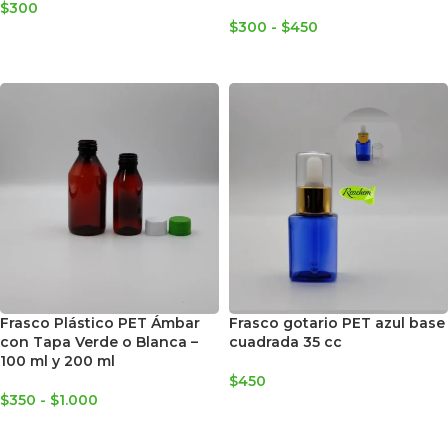
$
300
$
300
-
$
450
SELECCIONAR OPCIONES
SELECCIONAR OPCIONES
Frasco Plástico PET Ámbar
Frasco gotario PET azul base
con Tapa Verde o Blanca –
cuadrada 35 cc
100 ml y 200 ml
$
450
$
350
-
$
1.000
AGREGAR AL CARRITO
SELECCIONAR OPCIONES