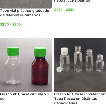
natural LDPE blando
$
250
-
$
350
Tubo vial plástico graduado
de diferentes tamaños
SELECCIONAR OPCIONES
$
200
-
$
250
SELECCIONAR OPCIONES
Frasco PET base circular 70
Frasco PET Base Circular con
cc
Tapa Rosca en Distintas
Capacidades