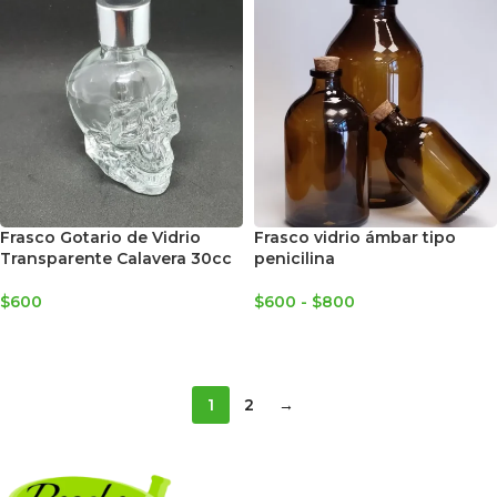
Frasco Gotario de Vidrio
Frasco vidrio ámbar tipo
Transparente Calavera 30cc
penicilina
$
600
$
600
-
$
800
AGREGAR AL CARRITO
SELECCIONAR OPCIONES
1
2
→