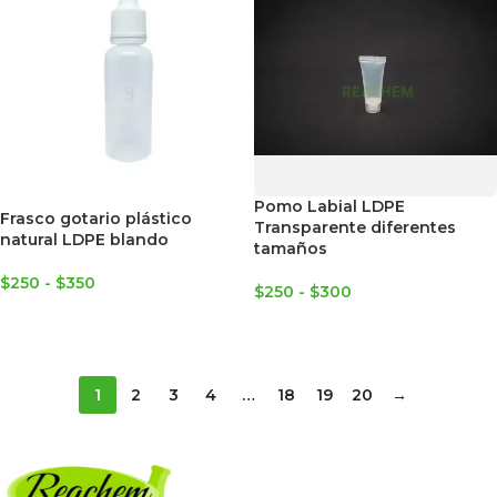
Pomo Labial LDPE
Frasco gotario plástico
Transparente diferentes
natural LDPE blando
tamaños
$
250
-
$
350
$
250
-
$
300
SELECCIONAR OPCIONES
SELECCIONAR OPCIONES
1
2
3
4
…
18
19
20
→