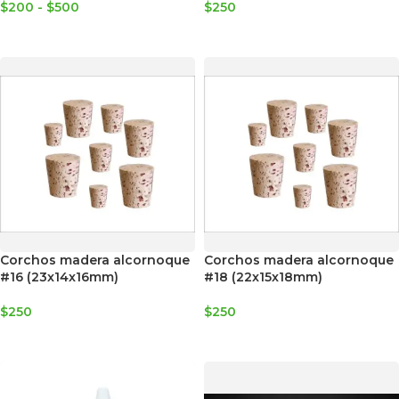
$
200
-
$
500
$
250
SELECCIONAR OPCIONES
AGREGAR AL CARRITO
Corchos madera alcornoque
Corchos madera alcornoque
#16 (23x14x16mm)
#18 (22x15x18mm)
$
250
$
250
AGREGAR AL CARRITO
AGREGAR AL CARRITO