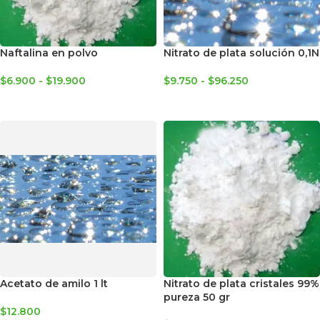
Naftalina en polvo
Nitrato de plata solución 0,1N
$
6.900
-
$
19.900
$
9.750
-
$
96.250
SELECCIONAR OPCIONES
SELECCIONAR OPCIONES
Acetato de amilo 1 lt
Nitrato de plata cristales 99%
pureza 50 gr
$
12.800