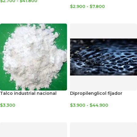
$
2.700
-
$
41.800
$
2.900
-
$
7.800
SELECCIONAR OPCIONES
SELECCIONAR OPCIONES
Talco industrial nacional
Dipropilenglicol fijador
$
3.300
$
3.900
-
$
44.900
AGREGAR AL CARRITO
SELECCIONAR OPCIONES