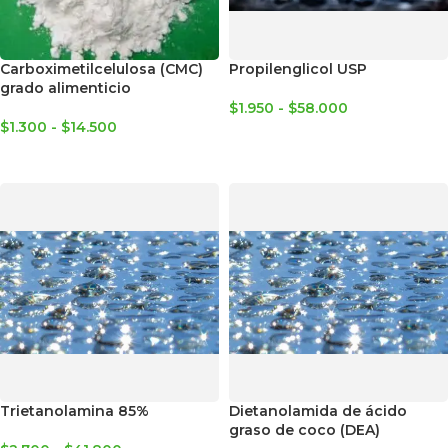
Carboximetilcelulosa (CMC)
Propilenglicol USP
grado alimenticio
$
1.950
-
$
58.000
$
1.300
-
$
14.500
SELECCIONAR OPCIONES
SELECCIONAR OPCIONES
Trietanolamina 85%
Dietanolamida de ácido
graso de coco (DEA)