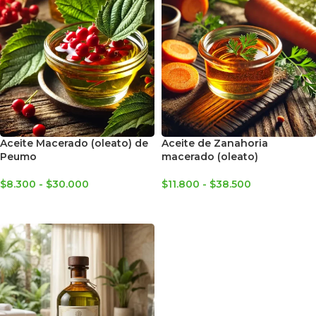
Aceite Macerado (oleato) de
Aceite de Zanahoria
Peumo
macerado (oleato)
$
8.300
-
$
30.000
$
11.800
-
$
38.500
SELECCIONAR OPCIONES
SELECCIONAR OPCIONES