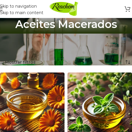
Skip to navigation
Skip to main content
Aceites Macerados
Inicio
/
Ingredientes y Materias Primas
/
Aceites
/
Aceites Macerados
Mostrando 9 resultados
Mostrar filtros