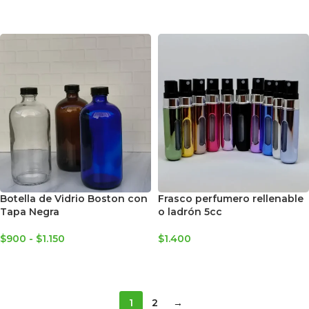
AGREGAR AL CARRITO
Botella de Vidrio Boston con
Frasco perfumero rellenable
Tapa Negra
o ladrón 5cc
$
900
-
$
1.150
$
1.400
SELECCIONAR OPCIONES
SELECCIONAR OPCIONES
1
2
→