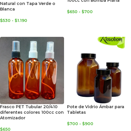
100cc con Bomba Plana
Natural con Tapa Verde o
Blanca
$
650
-
$
700
SELECCIONAR OPCIONES
$
530
-
$
1.190
SELECCIONAR OPCIONES
Frasco PET Tubular 20/410
Pote de Vidrio Ámbar para
diferentes colores 100cc con
Tabletas
Atomizador
$
700
-
$
900
$
650