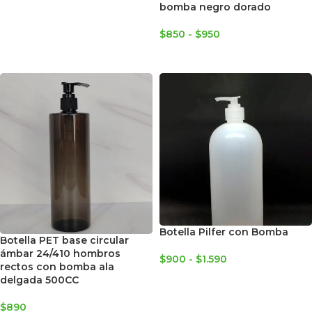
bomba negro dorado
$
850
-
$
950
SELECCIONAR OPCIONES
Botella Pilfer con Bomba
Botella PET base circular
ámbar 24/410 hombros
$
900
-
$
1.590
rectos con bomba ala
SELECCIONAR OPCIONES
delgada 500CC
$
890