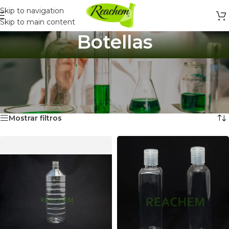
Skip to navigation
Skip to main content
Botellas
Botellas
Inicio
/
Envases
/
Botellas y Frascos
/
Botellas
Mostrando 1–12 de 20 resultados
Mostrar filtros