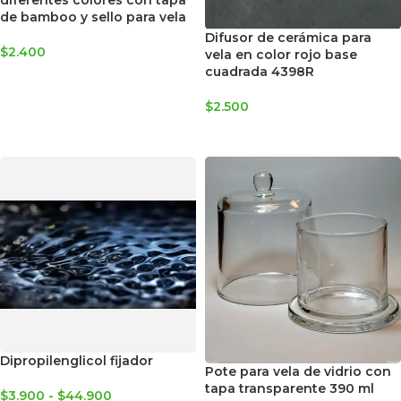
de bamboo y sello para vela
Difusor de cerámica para
$
2.400
vela en color rojo base
cuadrada 4398R
SELECCIONAR OPCIONES
$
2.500
AGREGAR AL CARRITO
Dipropilenglicol fijador
Pote para vela de vidrio con
tapa transparente 390 ml
$
3.900
-
$
44.900