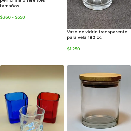
penicilina diferentes
tamaños
$
360
-
$
550
SELECCIONAR OPCIONES
Vaso de vidrio transparente
para vela 180 cc
$
1.250
AGREGAR AL CARRITO