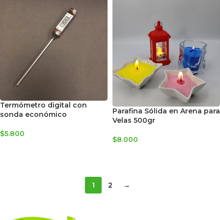
Termómetro digital con
Parafina Sólida en Arena para
sonda económico
Velas 500gr
$
5.800
$
8.000
AGREGAR AL CARRITO
SELECCIONAR OPCIONES
1
2
→