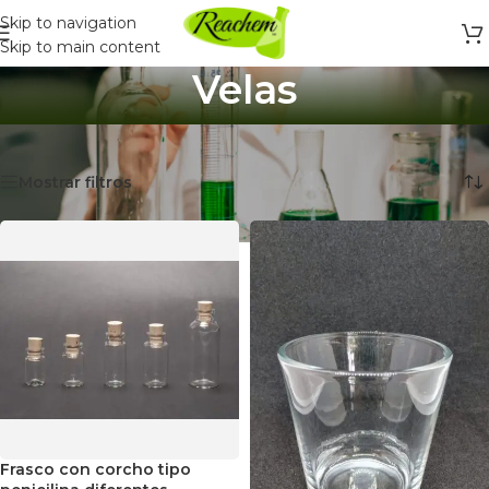
Skip to navigation
Skip to main content
Velas
Inicio
/
Para Artesanía
/
Velas
Mostrando 1–12 de 13 resultados
Mostrar filtros
Frasco con corcho tipo