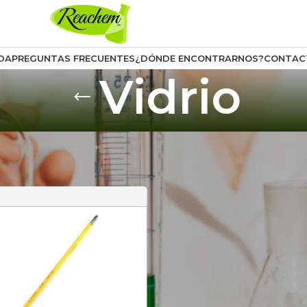
DA
PREGUNTAS FRECUENTES
¿DÓNDE ENCONTRARNOS?
CONTAC
Vidrio
uctos Químicos y Laboratorio
/
Instrumentos de Laboratorio
/
Ter
9
12
18
24