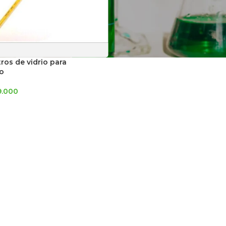
os de vidrio para
io
9.000