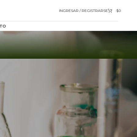
INGRESAR / REGISTRARSE
$
0
TO
mómetros
/
Vidrio