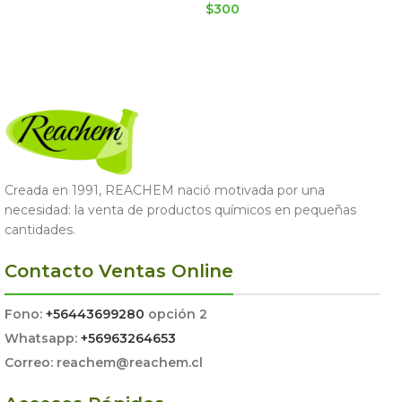
$
300
LEER MÁS
AGREGAR AL CARRITO
Creada en 1991, REACHEM nació motivada por una
necesidad: la venta de productos químicos en pequeñas
cantidades.
Contacto Ventas Online
Fono:
+56443699280
opción 2
Whatsapp:
+56963264653
Correo: reachem@reachem.cl