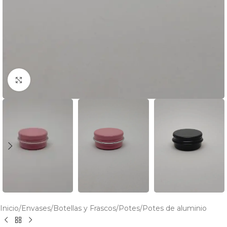
Click to enlarge
Inicio
/
Envases
/
Botellas y Frascos
/
Potes
/
Potes de aluminio