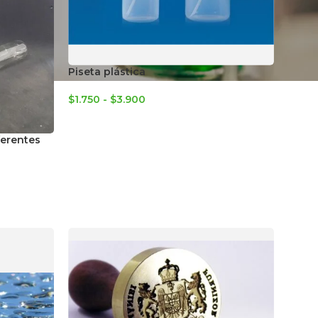
Piseta plástica
$
1.750
-
$
3.900
ferentes