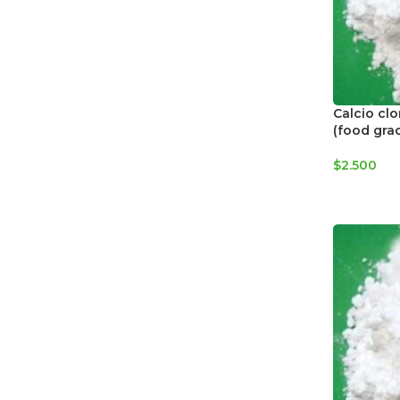
Calcio cl
(food grad
$
2.500