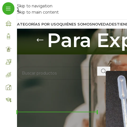
Skip to navigation
Skip to main content
CATEGORÍAS POR USO
QUIÉNES SOMOS
NOVEDADES
TIEN
Para Ex
BUSCA AQUÍ
Inicio
/
Para
FILTRAR POR PRECIO
Precio:
$200
—
$193.900
FILTRAR