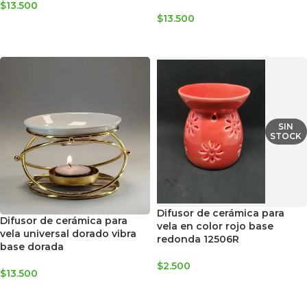
$
13.500
$
13.500
AGREGAR AL CARRITO
AGREGAR AL CARRITO
SIN
STOCK
Difusor de cerámica para
Difusor de cerámica para
vela en color rojo base
vela universal dorado vibra
redonda 12506R
base dorada
$
2.500
$
13.500
LEER MÁS
AGREGAR AL CARRITO