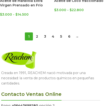
Aceite de Maravilla Extra
Aceite de Coco fraccionado
Virgen Prensado en Frío
$
3.000
-
$
22.800
$
3.000
-
$
14.500
SELECCIONAR OPCIONES
SELECCIONAR OPCIONES
1
2
3
4
5
6
→
Creada en 1991, REACHEM nació motivada por una
necesidad: la venta de productos químicos en pequeñas
cantidades.
Contacto Ventas Online
Fono:
+56443699280
opción 2