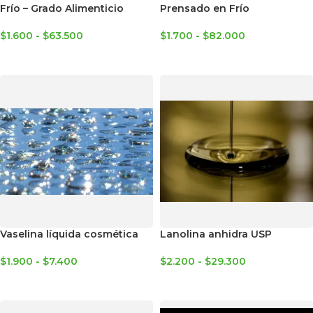
Frío – Grado Alimenticio
Prensado en Frío
$
1.600
-
$
63.500
$
1.700
-
$
82.000
SELECCIONAR OPCIONES
SELECCIONAR OPCIONES
Vaselina líquida cosmética
Lanolina anhidra USP
$
1.900
-
$
7.400
$
2.200
-
$
29.300
SELECCIONAR OPCIONES
SELECCIONAR OPCIONES