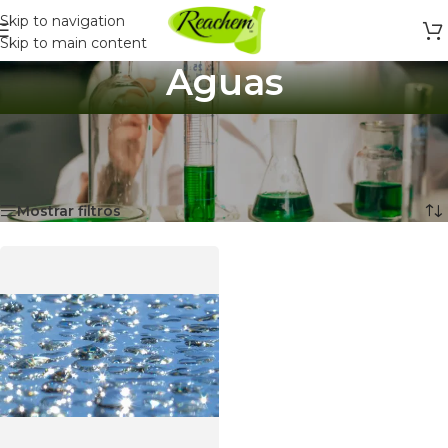
Skip to navigation
Skip to main content
Aguas
Inicio
/
Productos Químicos y Laboratorio
/
Productos Químicos
/
Aguas
Mostrando el único resultado
Mostrar filtros