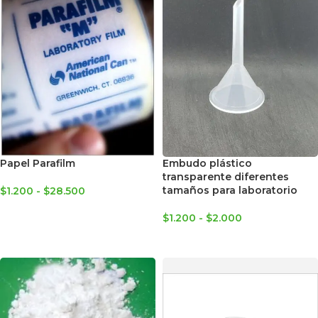
Papel Parafilm
Embudo plástico
transparente diferentes
tamaños para laboratorio
$
1.200
-
$
28.500
SELECCIONAR OPCIONES
$
1.200
-
$
2.000
SELECCIONAR OPCIONES