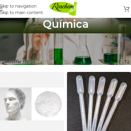
Skip to navigation
Skip to main content
Química
Inicio
/
Materiales para el Colegio
/
Materiales de laboratorio
/
Química
Mostrando 1–12 de 84 resultados
Mostrar filtros