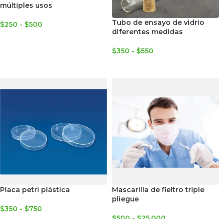
múltiples usos
Tubo de ensayo de vidrio
$
250
-
$
500
diferentes medidas
SELECCIONAR OPCIONES
$
350
-
$
550
SELECCIONAR OPCIONES
Placa petri plástica
Mascarilla de fieltro triple
pliegue
$
350
-
$
750
$
500
-
$
25.000