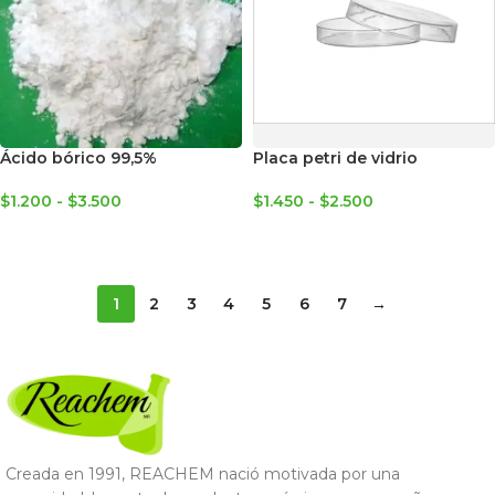
Ácido bórico 99,5%
Placa petri de vidrio
$
1.200
-
$
3.500
$
1.450
-
$
2.500
SELECCIONAR OPCIONES
SELECCIONAR OPCIONES
1
2
3
4
5
6
7
→
Creada en 1991, REACHEM nació motivada por una