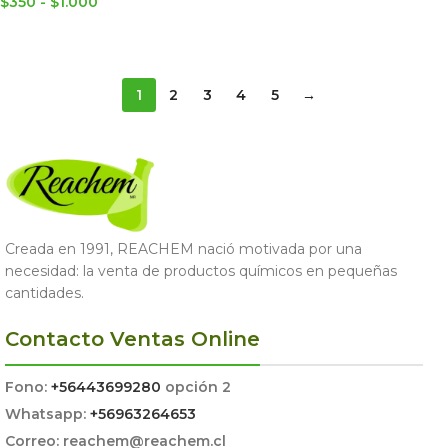
$
350
-
$
1.000
SELECCIONAR OPCIONES
SELECCIONAR OPCIONES
1
2
3
4
5
→
Creada en 1991, REACHEM nació motivada por una
necesidad: la venta de productos químicos en pequeñas
cantidades.
Contacto Ventas Online
Fono:
+56443699280
opción 2
Whatsapp:
+56963264653
Correo: reachem@reachem.cl