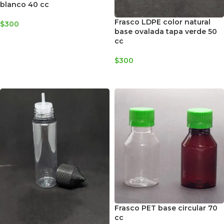
blanco 40 cc
Frasco LDPE color natural
$
300
base ovalada tapa verde 50
AGREGAR AL CARRITO
cc
$
300
AGREGAR AL CARRITO
Frasco PET base circular 70
cc