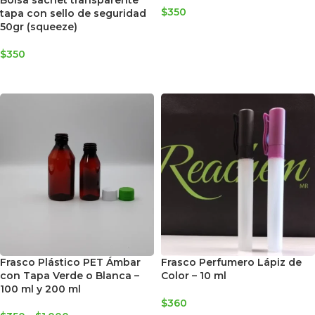
Bolsa sachet transparente
$
350
tapa con sello de seguridad
50gr (squeeze)
AGREGAR AL CARRITO
$
350
AGREGAR AL CARRITO
Frasco Plástico PET Ámbar
Frasco Perfumero Lápiz de
con Tapa Verde o Blanca –
Color – 10 ml
100 ml y 200 ml
$
360