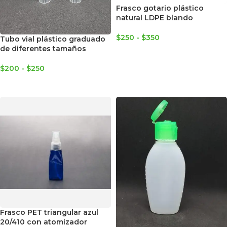
Frasco gotario plástico
natural LDPE blando
$
250
-
$
350
Tubo vial plástico graduado
de diferentes tamaños
SELECCIONAR OPCIONES
$
200
-
$
250
SELECCIONAR OPCIONES
Frasco PET triangular azul
20/410 con atomizador