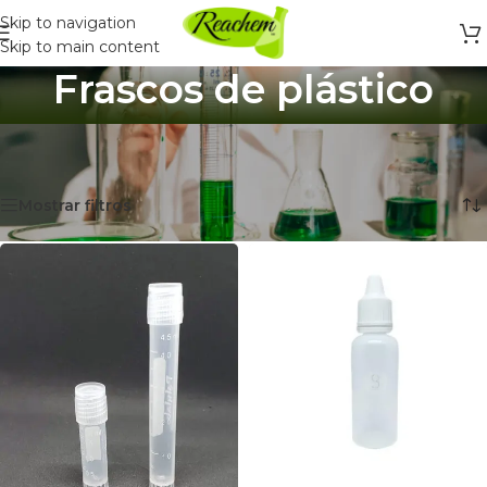
Skip to navigation
Skip to main content
Frascos de plástico
Inicio
/
Envases
/
Botellas y Frascos
/
Frascos de plástico
Mostrando 1–12 de 55 resultados
Mostrar filtros