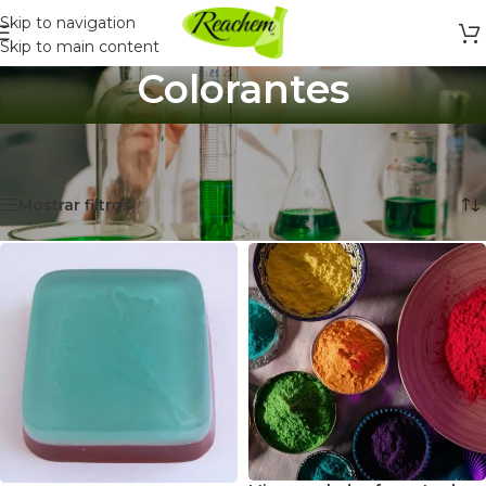
Skip to navigation
Skip to main content
Colorantes
Inicio
/
Ingredientes y Materias Primas
/
Jabones
/
Colorantes
Mostrando 3 resultados
Mostrar filtros