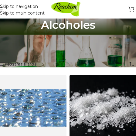
Skip to navigation
Skip to main content
Alcoholes
Inicio
/
Productos Químicos y Laboratorio
/
Productos Químicos
/
Alcoholes
Mostrando 1–12 de 16 resultados
Mostrar filtros