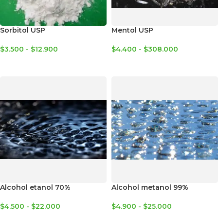
Sorbitol USP
Mentol USP
$
3.500
-
$
12.900
$
4.400
-
$
308.000
SELECCIONAR OPCIONES
SELECCIONAR OPCIONES
Alcohol etanol 70%
Alcohol metanol 99%
$
4.500
-
$
22.000
$
4.900
-
$
25.000