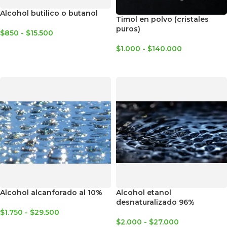
Alcohol butilico o butanol
Timol en polvo (cristales
puros)
$
850
-
$
15.500
SELECCIONAR OPCIONES
$
1.000
-
$
140.000
SELECCIONAR OPCIONES
Alcohol alcanforado al 10%
Alcohol etanol
desnaturalizado 96%
$
1.750
-
$
29.500
$
2.000
-
$
27.000
SELECCIONAR OPCIONES