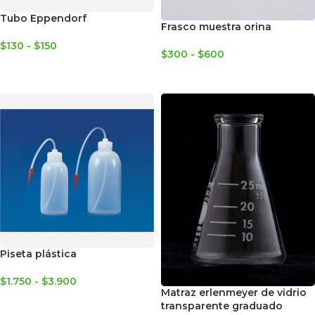
Tubo Eppendorf
Frasco muestra orina
$
130
-
$
150
$
300
-
$
600
SELECCIONAR OPCIONES
SELECCIONAR OPCIONES
Piseta plástica
$
1.750
-
$
3.900
Matraz erlenmeyer de vidrio
SELECCIONAR OPCIONES
transparente graduado