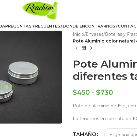
DA
PREGUNTAS FRECUENTES
¿DÓNDE ENCONTRARNOS?
CONTAC
Inicio
/
Envases
/
Botellas y Fras
Pote Aluminio color natural
Pote Alumin
diferentes 
$
450
-
$
730
Pote de aluminio de 15gr, co
Lo tenemos en formato de 100
TAMAÑO