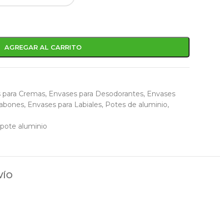
AGREGAR AL CARRITO
 para Cremas
,
Envases para Desodorantes
,
Envases
jabones
,
Envases para Labiales
,
Potes de aluminio
,
pote aluminio
VÍO