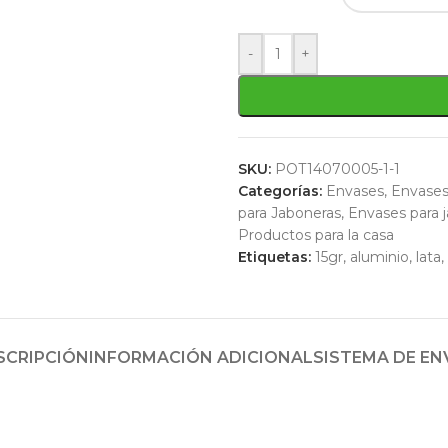
-
+
SKU:
POT14070005-1-1
Categorías:
Envases
,
Envases
para Jaboneras
,
Envases para 
Productos para la casa
Etiquetas:
15gr
,
aluminio
,
lata
,
SCRIPCIÓN
INFORMACIÓN ADICIONAL
SISTEMA DE EN