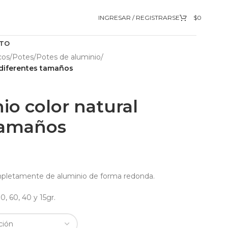
INGRESAR / REGISTRARSE
$
0
TO
cos
/
Potes
/
Potes de aluminio
/
 diferentes tamaños
io color natural
tamaños
mpletamente de aluminio de forma redonda.
, 60, 40 y 15gr.