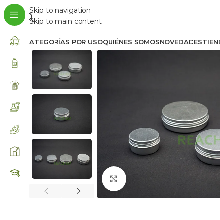
Skip to navigation
Skip to main content
CATEGORÍAS POR USO
QUIÉNES SOMOS
NOVEDADES
TIEN
Click to enlarge