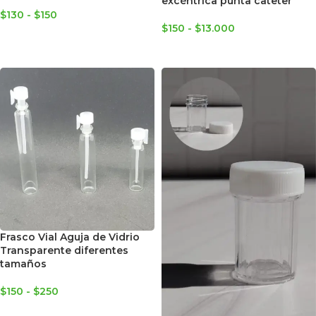
excéntrica punta cateter
$
130
-
$
150
$
150
-
$
13.000
SELECCIONAR OPCIONES
SELECCIONAR OPCIONES
Frasco Vial Aguja de Vidrio
Transparente diferentes
tamaños
$
150
-
$
250
SELECCIONAR OPCIONES