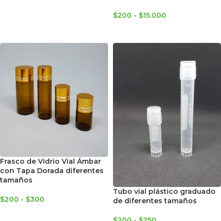
$
200
-
$
15.000
SELECCIONAR OPCIONES
Frasco de Vidrio Vial Ámbar
con Tapa Dorada diferentes
tamaños
Tubo vial plástico graduado
$
200
-
$
300
de diferentes tamaños
SELECCIONAR OPCIONES
$
200
-
$
250