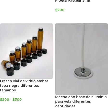
Pipeta Pasteur 3 ml
$
200
AGREGAR AL CARRITO
Frasco vial de vidrio ámbar
tapa negra diferentes
tamaños
Mecha con base de aluminio
$
200
-
$
300
para vela diferentes
cantidades
SELECCIONAR OPCIONES