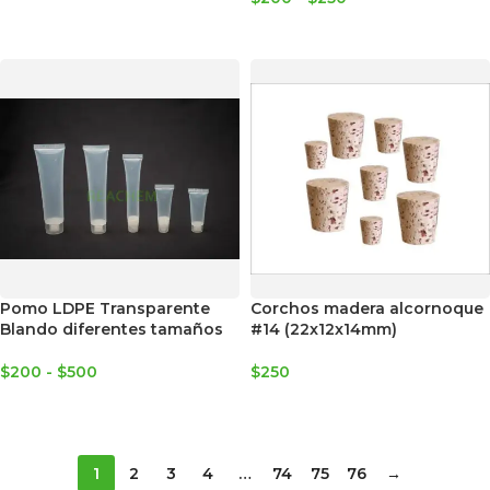
SELECCIONAR OPCIONES
Pomo LDPE Transparente
Corchos madera alcornoque
Blando diferentes tamaños
#14 (22x12x14mm)
$
200
-
$
500
$
250
SELECCIONAR OPCIONES
AGREGAR AL CARRITO
1
2
3
4
…
74
75
76
→