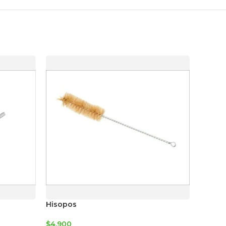
Hisopos
Frasco
Transp
$
4.900