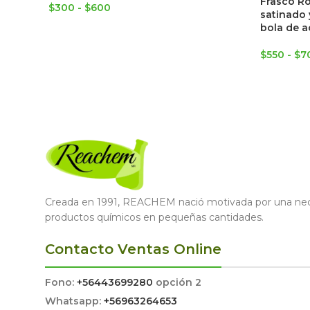
Frasco Ro
$
300
-
$
600
satinado 
bola de a
$
550
-
$
7
Creada en 1991, REACHEM nació motivada por una nece
productos químicos en pequeñas cantidades.
Contacto Ventas Online
Fono:
+56443699280
opción 2
Whatsapp:
+56963264653