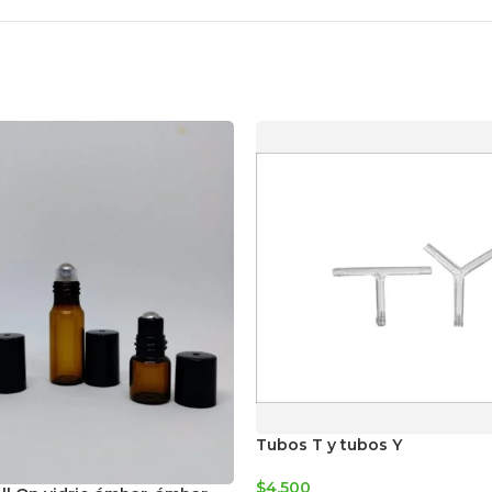
Tubos T y tubos Y
$
4.500