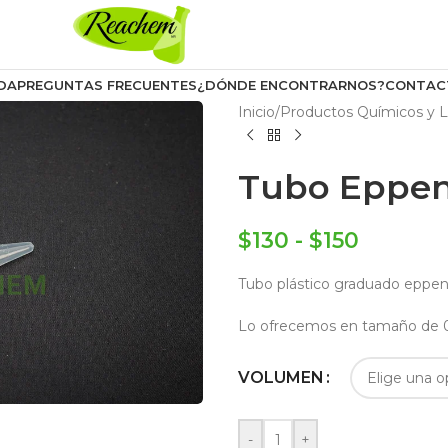
DA
PREGUNTAS FRECUENTES
¿DÓNDE ENCONTRARNOS?
CONTAC
Inicio
/
Productos Químicos y L
Tubo Eppen
$
130
-
$
150
Tubo plástico graduado eppen
Lo ofrecemos en tamaño de 0,2
VOLUMEN
-
+