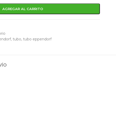
AGREGAR AL CARRITO
orio
endorf
,
tubo
,
tubo eppendorf
VÍO