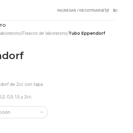
INGRESAR / REGISTRARSE
$
0
TO
aboratorio
/
Frascos de laboratorio
/
Tubo Eppendorf
dorf
dorf de 2cc con tapa.
; 0,5; 1,5 y 2cc