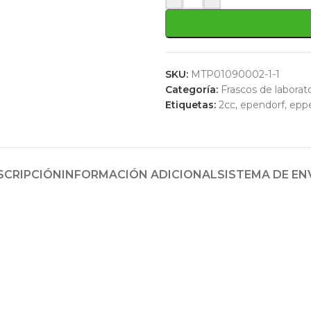
SKU:
MTP01090002-1-1
Categoría:
Frascos de laborat
Etiquetas:
2cc
,
ependorf
,
epp
SCRIPCIÓN
INFORMACIÓN ADICIONAL
SISTEMA DE EN