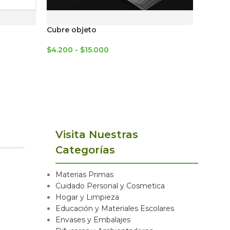
Cubre objeto
Termóm
econó
$
4.200
-
$
15.000
$
5.800
Visita Nuestras
Categorías
Materias Primas
Cuidado Personal y Cosmetica
Hogar y Limpieza
Educación y Materiales Escolares
Envases y Embalajes