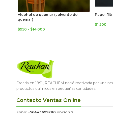
Alcohol de quemar (solvente de
Papel filt
quemar)
$
1.500
$
950
-
$
14.000
Creada en 1991, REACHEM nació motivada por una nece
productos químicos en pequeñas cantidades.
Contacto Ventas Online
Fono:
+56443699280
opción 2