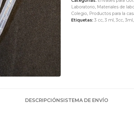
Categorías:
Envases para Got
Laboratorio
,
Materiales de labo
Colegio
,
Productos para la cas
Etiquetas:
3 cc
,
3 ml
,
3cc
,
3ml
,
DESCRIPCIÓN
SISTEMA DE ENVÍO