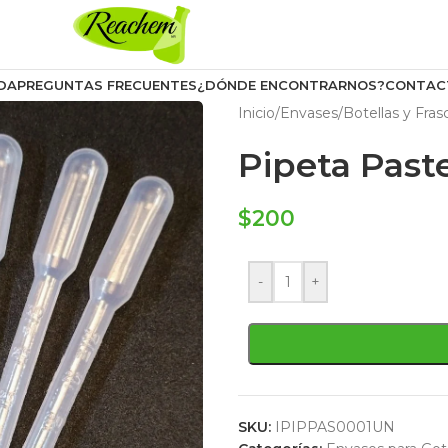
DA
PREGUNTAS FRECUENTES
¿DÓNDE ENCONTRARNOS?
CONTAC
Inicio
/
Envases
/
Botellas y Fras
Pipeta Past
$
200
-
+
SKU:
IPIPPAS0001UN