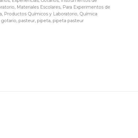
arios
,
Experiencias
,
Gotarios
,
Instrumentos de
ratorio
,
Materiales Escolares
,
Para Experimentos de
a
,
Productos Químicos y Laboratorio
,
Química
gotario
,
pasteur
,
pipeta
,
pipeta pasteur