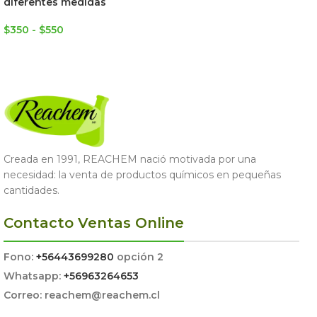
diferentes medidas
LEER MÁS
$
350
-
$
550
SELECCIONAR OPCIONES
Creada en 1991, REACHEM nació motivada por una
necesidad: la venta de productos químicos en pequeñas
cantidades.
Contacto Ventas Online
Fono:
+56443699280
opción 2
Whatsapp:
+56963264653
Correo: reachem@reachem.cl