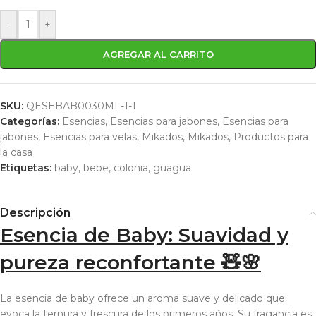
-
+
AGREGAR AL CARRITO
SKU:
QESEBAB0030ML-1-1
Categorías:
Esencias
,
Esencias para jabones
,
Esencias para
jabones
,
Esencias para velas
,
Mikados
,
Mikados
,
Productos para
la casa
Etiquetas:
baby
,
bebe
,
colonia
,
guagua
Descripción
Esencia de Baby: Suavidad y
pureza reconfortante 🧸🌸
La esencia de baby ofrece un aroma suave y delicado que
evoca la ternura y frescura de los primeros años. Su fragancia es