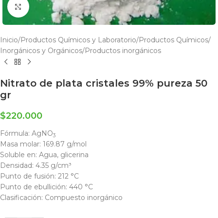
Click to enlarge
Inicio
/
Productos Químicos y Laboratorio
/
Productos Químicos
/
Inorgánicos y Orgánicos
/
Productos inorgánicos
Nitrato de plata cristales 99% pureza 50
gr
$
220.000
Fórmula:
AgNO
3
Masa molar:
169.87 g/mol
Soluble en: Agua, glicerina
Densidad:
4.35 g/cm³
Punto de fusión:
212 °C
Punto de ebullición:
440 °C
Clasificación: Compuesto inorgánico