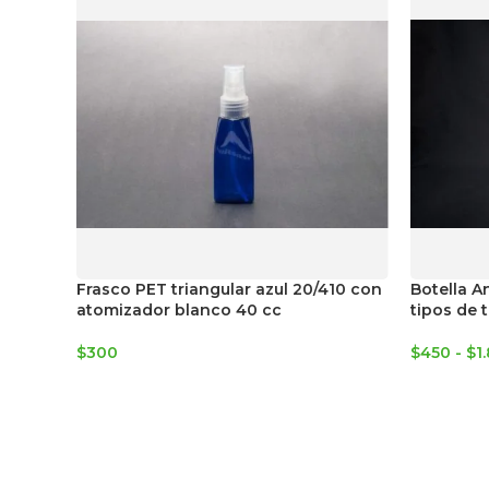
Frasco PET triangular azul 20/410 con
Botella A
atomizador blanco 40 cc
tipos de 
$
300
$
450
-
$
1