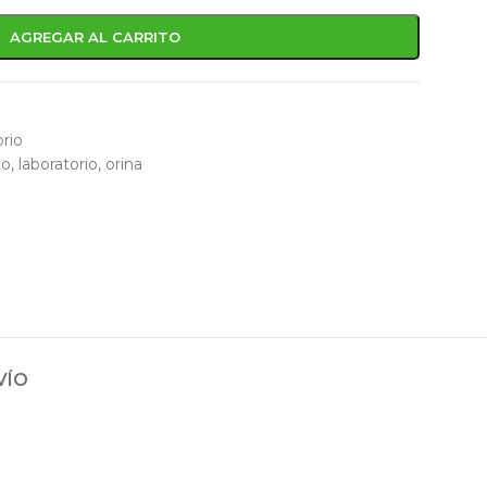
AGREGAR AL CARRITO
orio
co
,
laboratorio
,
orina
VÍO