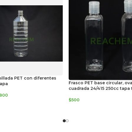
nillada PET con diferentes
Frasco PET base circular, ov
tapa
cuadrada 24/415 250cc tapa f
.800
$
500