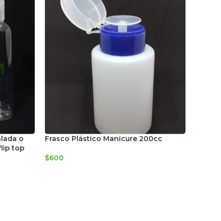
Frasco
alada o
Frasco Plástico Manicure 200cc
15cc c
lip top
$
600
$
700