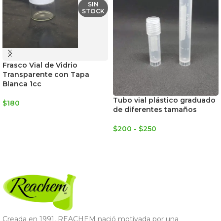
SIN
STOCK
Frasco Vial de Vidrio
Transparente con Tapa
Blanca 1cc
Tubo vial plástico graduado
$
180
de diferentes tamaños
LEER MÁS
$
200
-
$
250
SELECCIONAR OPCIONES
Creada en 1991, REACHEM nació motivada por una