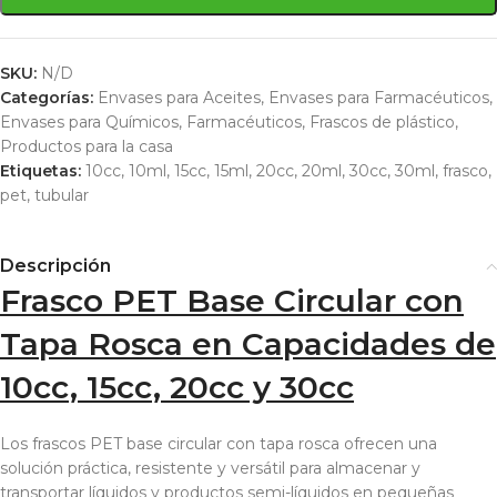
SKU:
N/D
Categorías:
Envases para Aceites
,
Envases para Farmacéuticos
,
Envases para Químicos
,
Farmacéuticos
,
Frascos de plástico
,
Productos para la casa
Etiquetas:
10cc
,
10ml
,
15cc
,
15ml
,
20cc
,
20ml
,
30cc
,
30ml
,
frasco
,
pet
,
tubular
Descripción
Frasco PET Base Circular con
Tapa Rosca en Capacidades de
10cc, 15cc, 20cc y 30cc
Los frascos PET base circular con tapa rosca ofrecen una
solución práctica, resistente y versátil para almacenar y
transportar líquidos y productos semi-líquidos en pequeñas