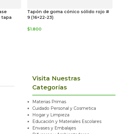
ase
Tapón de goma cónico sólido rojo #
Tapón 
 tapa
9 (16×22-23)
22 (9,5×
$
1.800
$
2.200
Visita Nuestras
Categorías
Materias Primas
Cuidado Personal y Cosmetica
Hogar y Limpieza
Educación y Materiales Escolares
Envases y Embalajes