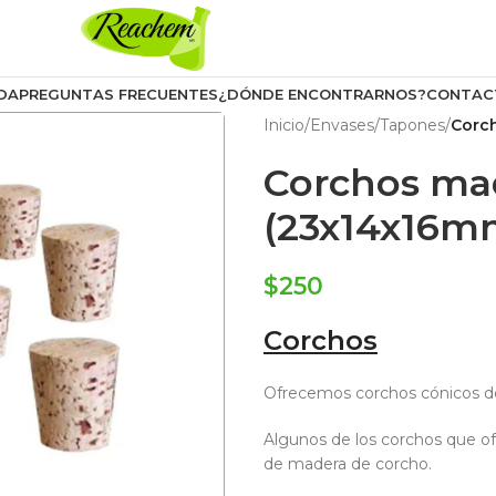
DA
PREGUNTAS FRECUENTES
¿DÓNDE ENCONTRARNOS?
CONTAC
Inicio
/
Envases
/
Tapones
/
Corc
Corchos ma
(23x14x16m
$
250
Corchos
Ofrecemos corchos cónicos de
Algunos de los corchos que o
de madera de corcho.