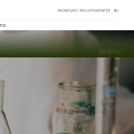
INGRESAR / REGISTRARSE
$
0
TO
9
12
18
24