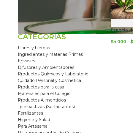
FILTRAR POR
Esencia d
CATEGORÍAS
$
4.000
-
$
Flores y hierbas
Ingredientes y Materias Primas
Envases
Difusores y Ambientadores
Productos Químicos y Laboratorio
Cuidado Personal y Cosmética
Productos para la casa
Materiales para el Colegio
Productos Alimenticios
Tensoactivos (Surfactantes)
Fertilizantes
Higiene y Salud
Para Artesanía
Para Experimentos de Colegio