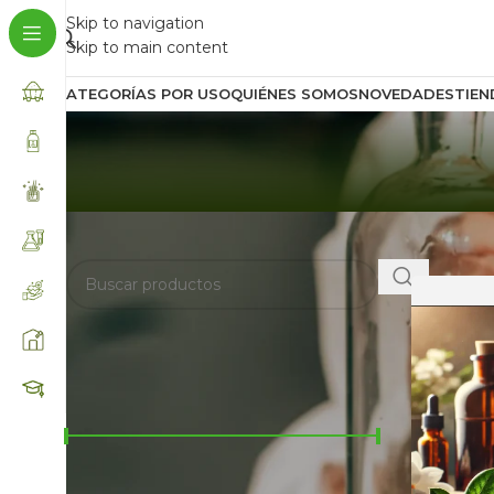
Skip to navigation
Skip to main content
CATEGORÍAS POR USO
QUIÉNES SOMOS
NOVEDADES
TIEN
BUSCA AQUÍ
Inicio
/
Prod
FILTRAR POR PRECIO
Precio:
$4.000
—
$82.000
FILTRAR