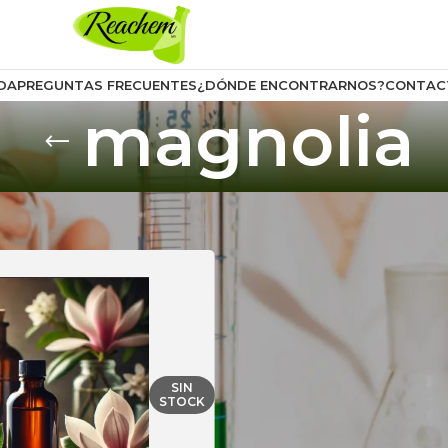
DA
PREGUNTAS FRECUENTES
¿DÓNDE ENCONTRARNOS?
CONTAC
magnolia
uctos etiquetados “magnolia”
Mostrar
SIN
STOCK