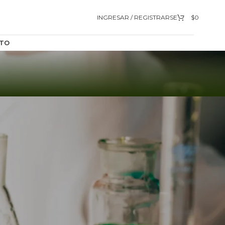
INGRESAR / REGISTRARSE
$
0
TO
9
12
18
24