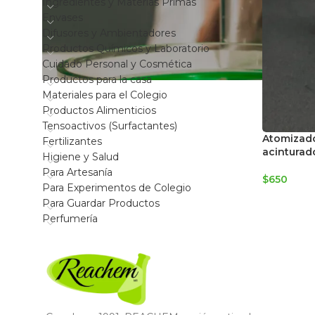
Ingredientes y Materias Primas
Envases
Difusores y Ambientadores
Productos Químicos y Laboratorio
Cuidado Personal y Cosmética
Productos para la casa
Materiales para el Colegio
Productos Alimenticios
Tensoactivos (Surfactantes)
Atomizado
Fertilizantes
acinturad
Higiene y Salud
Para Artesanía
$
650
Para Experimentos de Colegio
Para Guardar Productos
Perfumería