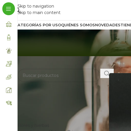
Skip to navigation
Skip to main content
CATEGORÍAS POR USO
QUIÉNES SOMOS
NOVEDADES
TIEN
BUSCA AQUÍ
Inicio
/
Prod
FILTRAR POR
CATEGORÍAS
Flores y hierbas