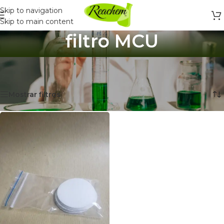
Skip to navigation
Skip to main content
filtro MCU
Inicio
/
Productos etiquetados “filtro MCU”
Mostrando el único resultado
Mostrar filtros