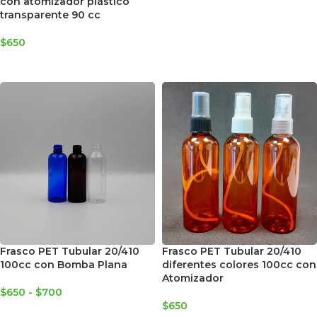
con atomizador plástico
SELECCIONAR OPCIONES
transparente 90 cc
$
650
AGREGAR AL CARRITO
Frasco PET Tubular 20/410
Frasco PET Tubular 20/410
100cc con Bomba Plana
diferentes colores 100cc con
Atomizador
$
650
-
$
700
$
650
SELECCIONAR OPCIONES