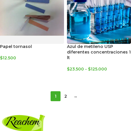
Papel tornasol
Azul de metileno USP
diferentes concentraciones 1
lt
$
12.500
SELECCIONAR OPCIONES
$
23.500
-
$
125.000
SELECCIONAR OPCIONES
1
2
→