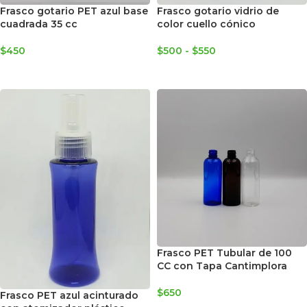
Frasco gotario PET azul base
Frasco gotario vidrio de
cuadrada 35 cc
color cuello cónico
$
450
$
500
-
$
550
AGREGAR AL CARRITO
SELECCIONAR OPCIONES
Frasco PET Tubular de 100
CC con Tapa Cantimplora
$
650
Frasco PET azul acinturado