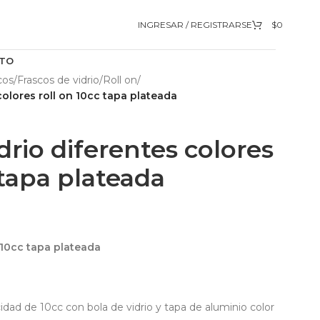
INGRESAR / REGISTRARSE
$
0
TO
cos
/
Frascos de vidrio
/
Roll on
/
colores roll on 10cc tapa plateada
drio diferentes colores
 tapa plateada
n 10cc tapa plateada
cidad de 10cc con bola de vidrio y tapa de aluminio color