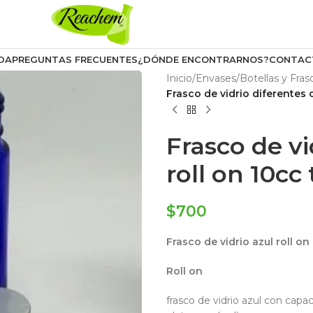
DA
PREGUNTAS FRECUENTES
¿DÓNDE ENCONTRARNOS?
CONTAC
Inicio
/
Envases
/
Botellas y Fras
Frasco de vidrio diferentes 
Frasco de vi
roll on 10cc
$
700
Frasco de vidrio azul roll o
Roll on
frasco de vidrio azul con capa