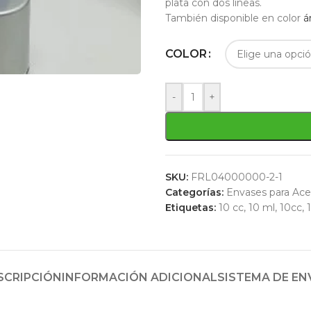
plata con dos líneas.
También disponible en color
á
COLOR
-
+
SKU:
FRL04000000-2-1
Categorías:
Envases para Ace
Etiquetas:
10 cc
,
10 ml
,
10cc
,
SCRIPCIÓN
INFORMACIÓN ADICIONAL
SISTEMA DE EN