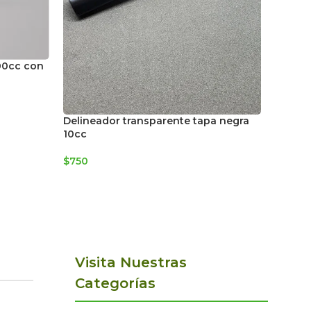
Frasco 
00cc con
transp
funda 
$
800
Delineador transparente tapa negra
10cc
$
750
Visita Nuestras
Categorías