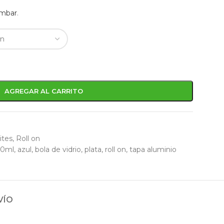
mbar
.
AGREGAR AL CARRITO
ites
,
Roll on
10ml
,
azul
,
bola de vidrio
,
plata
,
roll on
,
tapa aluminio
VÍO