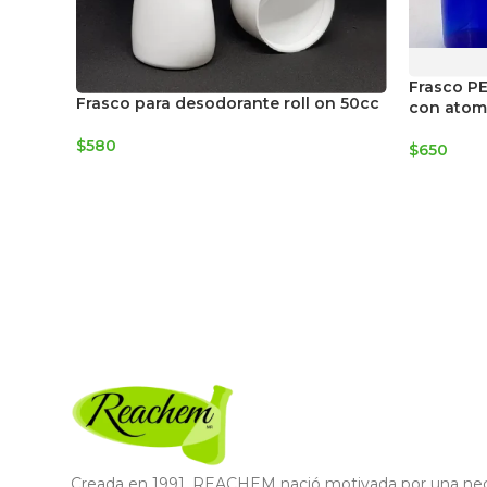
Frasco PE
Frasco para desodorante roll on 50cc
con atom
$
580
$
650
Creada en 1991, REACHEM nació motivada por una nece