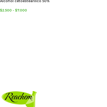
Alcohol cetoestearílico 50%
$
2.500
-
$
7.000
SELECCIONAR OPCIONES