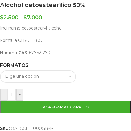
Alcohol cetoestearílico 50%
$
2.500
-
$
7.000
Inci name cetoestearyl alcohol
Formula CH
(CH
)
OH
3
2
n
Número CAS
‎: ‎67762-27-0
FORMATOS
-
+
AGREGAR AL CARRITO
SKU:
QALCCET1000GR-1-1