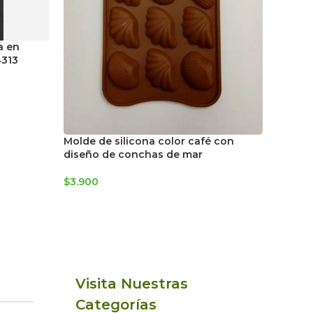
Molde 
a en
diseño
4313
$
3.900
Molde de silicona color café con
diseño de conchas de mar
$
3.900
Visita Nuestras
Categorías