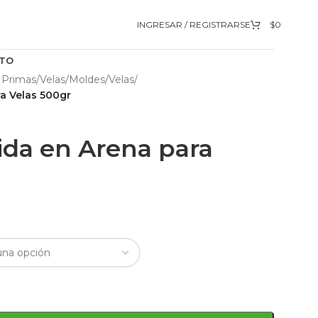
INGRESAR / REGISTRARSE
$
0
TO
 Primas
/
Velas
/
Moldes
/
Velas
/
ra Velas 500gr
lida en Arena para