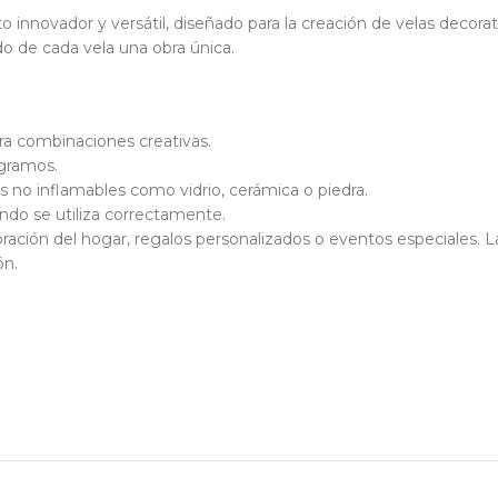
 innovador y versátil, diseñado para la creación de velas decorat
do de cada vela una obra única.
ara combinaciones creativas.
 gramos.
es no inflamables como vidrio, cerámica o piedra.
do se utiliza correctamente.
ación del hogar, regalos personalizados o eventos especiales. La
ón.