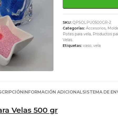
SKU:
QPSOLPU0500GR-2
Categorías:
Accesorios
,
Molde
Potes para vela
,
Productos par
Velas
Etiquetas:
vaso
,
vela
SCRIPCIÓN
INFORMACIÓN ADICIONAL
SISTEMA DE EN
ara Velas 500 gr