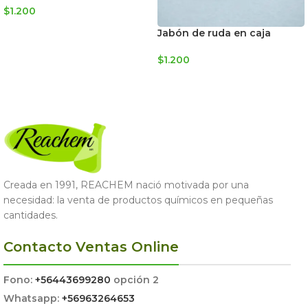
$
1.200
LEER MÁS
Jabón de ruda en caja
$
1.200
AGREGAR AL CARRITO
Creada en 1991, REACHEM nació motivada por una
necesidad: la venta de productos químicos en pequeñas
cantidades.
Contacto Ventas Online
Fono:
+56443699280
opción 2
Whatsapp:
+56963264653