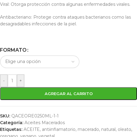
Viral: Otorga protección contra algunas enfermedades virales.
Antibacteriano: Protege contra ataques bacterianos como las
desagradables infecciones de la piel.
FORMATO
-
+
AGREGAR AL CARRITO
SKU:
QACEORE0250ML-1-1
Categoría:
Aceites Macerados
Etiquetas:
ACEITE
,
antiinflamatorio
,
macerado
,
natural
,
oleato
,
oregano
,
vegano
,
vegetal