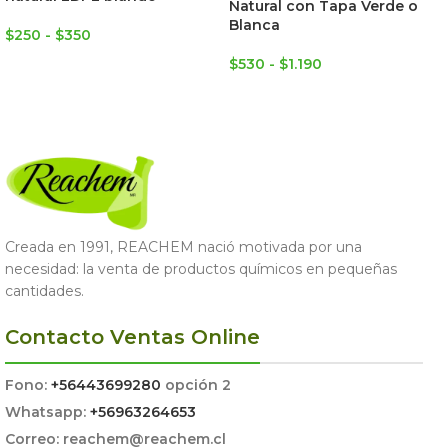
Natural con Tapa Verde o
Blanca
$
250
-
$
350
$
530
-
$
1.190
SELECCIONAR OPCIONES
SELECCIONAR OPCIONES
Creada en 1991, REACHEM nació motivada por una
necesidad: la venta de productos químicos en pequeñas
cantidades.
Contacto Ventas Online
Fono:
+56443699280
opción 2
Whatsapp:
+56963264653
Correo: reachem@reachem.cl