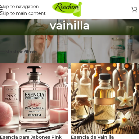
Skip to navigation
Skip to main content
vainilla
Inicio
/
Productos etiquetados “vainilla”
Mostrando 2 resultados
Mostrar filtros
Esencia para Jabones Pink
Esencia de Vainilla