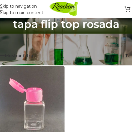
Skip to navigation
Skip to main content
tapa flip top rosada
Inicio
/
Productos etiquetados “tapa flip top rosada”
Mostrando el único resultado
Mostrar filtros