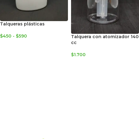
Talqueras plásticas
$
450
-
$
590
Talquera con atomizador 140
cc
SELECCIONAR OPCIONES
$
1.700
AGREGAR AL CARRITO