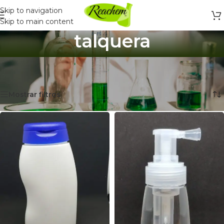
Skip to navigation
Skip to main content
talquera
Inicio
/
Productos etiquetados “talquera”
Mostrando 2 resultados
Mostrar filtros