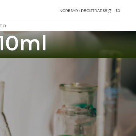
INGRESAR / REGISTRARSE
$
0
TO
 10ml
9
12
18
24