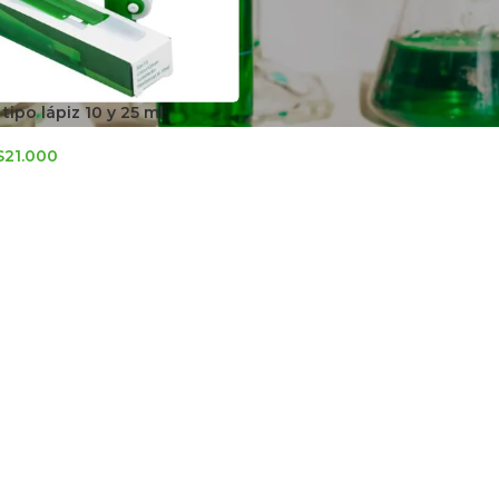
tipo lápiz 10 y 25 ml
$
21.000