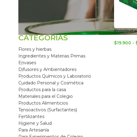
FILTRAR POR
Propipeta 
CATEGORÍAS
$
19.900
-
Flores y hierbas
Ingredientes y Materias Primas
Envases
Difusores y Ambientadores
Productos Químicos y Laboratorio
Cuidado Personal y Cosmética
Productos para la casa
Materiales para el Colegio
Productos Alimenticios
Tensoactivos (Surfactantes)
Fertilizantes
Higiene y Salud
Para Artesanía
Para Experimentos de Colegio