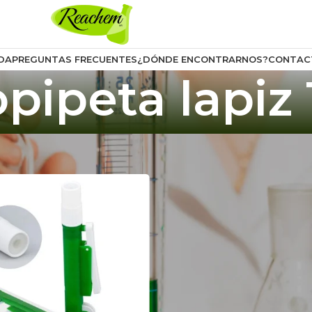
DA
PREGUNTAS FRECUENTES
¿DÓNDE ENCONTRARNOS?
CONTAC
pipeta lapiz
uctos etiquetados “propipeta lapiz 10ml”
Mostrar