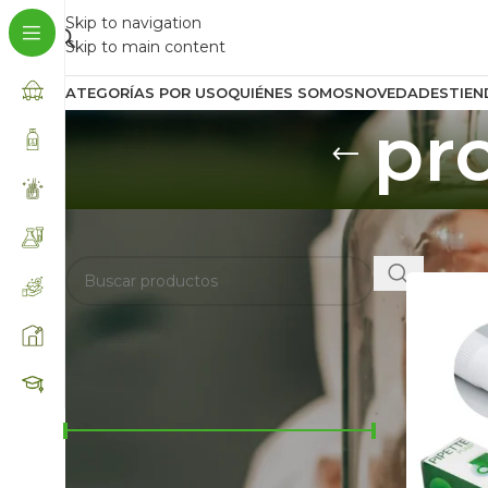
Skip to navigation
Skip to main content
CATEGORÍAS POR USO
QUIÉNES SOMOS
NOVEDADES
TIEN
pro
BUSCA AQUÍ
Inicio
/
Prod
FILTRAR POR PRECIO
Precio:
$19.900
—
$21.000
FILTRAR