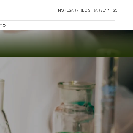
INGRESAR / REGISTRARSE
$
0
TO
9
12
18
24