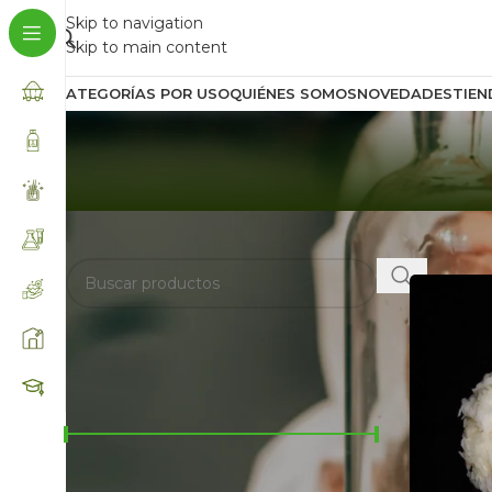
Skip to navigation
Skip to main content
CATEGORÍAS POR USO
QUIÉNES SOMOS
NOVEDADES
TIEN
BUSCA AQUÍ
Inicio
/
Prod
FILTRAR POR PRECIO
Precio:
$8.500
—
$153.000
FILTRAR