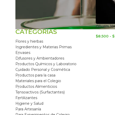
FILTRAR POR
Olivem 10
CATEGORÍAS
$
8.500
-
$
Flores y hierbas
Ingredientes y Materias Primas
Envases
Difusores y Ambientadores
Productos Químicos y Laboratorio
Cuidado Personal y Cosmética
Productos para la casa
Materiales para el Colegio
Productos Alimenticios
Tensoactivos (Surfactantes)
Fertilizantes
Higiene y Salud
Para Artesanía
Para Experimentos de Colegio