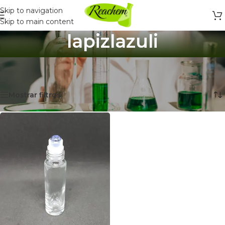
Skip to navigation
Skip to main content
lapizlazuli
Inicio
/
Productos etiquetados “lapizlazuli”
Mostrando el único resultado
Mostrar filtros